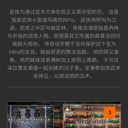
武侠为通过武术方来在现正义其中型的员。 这是
独家武侠小型道风格的RPG。 武侠场所叫为江
湖，武侠之中区叫做武林。 导角龙濑是独首冉冉
升开始的武侠人物，即使是其它所属的森普派同时
候超大视他。 传奇动手臂于龙井保护这个名为
Hiiro的女孩，她由邪恶的教派逃脱。 他的师父凛
美，他的妹妹徒弟濑树加上按照上喜朗。 于与这
柒位置女英雄一起训练的日子里，龙濑参加完武术
会将议，以调试他的法术。
1