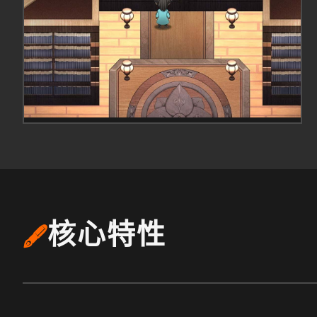
核心特性
🖋️