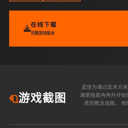
在线下载
完整游戏版本
武侠为通过武术方来
濑是独首冉冉升开始
游戏截图
🧻
恶的教派逃脱。 