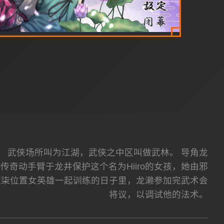
。 武侠场所叫为江湖，武侠之中区叫做武林。 导角龙
奇动手臂于龙井保护这个名为Hiiro的女孩，她由邪
这柒位置女英雄一起训练的日子里，龙濑参加完武术会
将议，以调试他的法术。