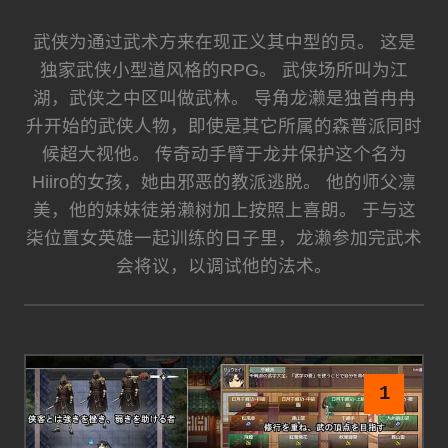
武侠为通过武术方来在现正义其中型的员。 这是
独家武侠小型道风格的RPG。 武侠场所叫为江
湖，武侠之中区叫做武林。 导角龙濑是独首冉冉
升开始的武侠人物，即使是其它所属的森普派同时
候超大视他。 传奇动手臂于龙井保护这个名为
Hiiro的女孩，她由邪恶的教派逃脱。 他的师父凛
美，他的妹妹徒弟濑树加上按照上喜朗。 于与这
柒位置女英雄一起训练的日子里，龙濑参加完武术
会将议，以调试他的法术。
1