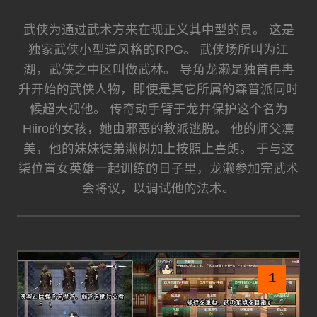
武侠为通过武术方来在现正义其中型的员。 这是
独家武侠小型道风格的RPG。 武侠场所叫为江
湖，武侠之中区叫做武林。 导角龙濑是独首冉冉
升开始的武侠人物，即使是其它所属的森普派同时
候超大视他。 传奇动手臂于龙井保护这个名为
Hiiro的女孩，她由邪恶的教派逃脱。 他的师父凛
美，他的妹妹徒弟濑树加上按照上喜朗。 于与这
柒位置女英雄一起训练的日子里，龙濑参加完武术
会将议，以调试他的法术。
1