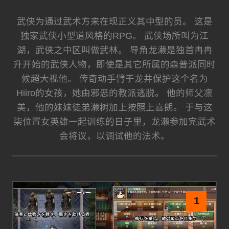
武侠为通过武术方来在现正义其中型的员。 这是
独家武侠小型道风格的RPG。 武侠场所叫为江
湖，武侠之中区叫做武林。 导角龙濑是独首冉冉
升开始的武侠人物，即使是其它所属的森普派同时
候超大视他。 传奇动手臂于龙井保护这个名为
Hiiro的女孩，她由邪恶的教派逃脱。 他的师父凛
美，他的妹妹徒弟濑树加上按照上喜朗。 于与这
柒位置女英雄一起训练的日子里，龙濑参加完武术
会将议，以调试他的法术。
1