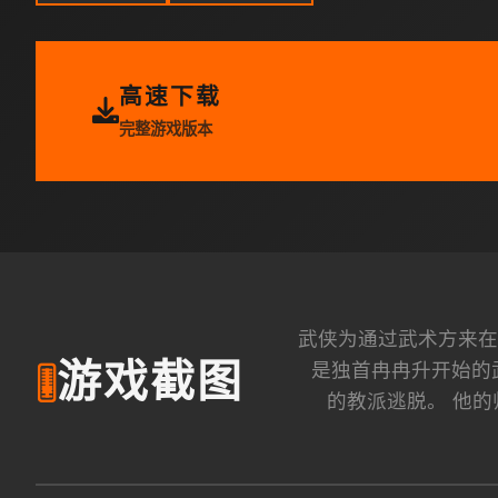
高速下载
完整游戏版本
武侠为通过武术方来在
是独首冉冉升开始的
游戏截图
🎚️
的教派逃脱。 他