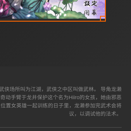
 武侠场所叫为江湖，武侠之中区叫做武林。 导角龙濑
动手臂于龙井保护这个名为Hiiro的女孩，她由邪恶
柒位置女英雄一起训练的日子里，龙濑参加完武术会将
议，以调试他的法术。