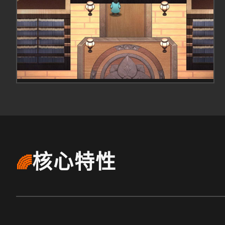
核心特性
🌈