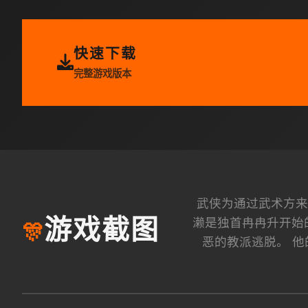
快速下载
完整游戏版本
武侠为通过武术方来
濑是独首冉冉升开始
游戏截图
🎊
恶的教派逃脱。 