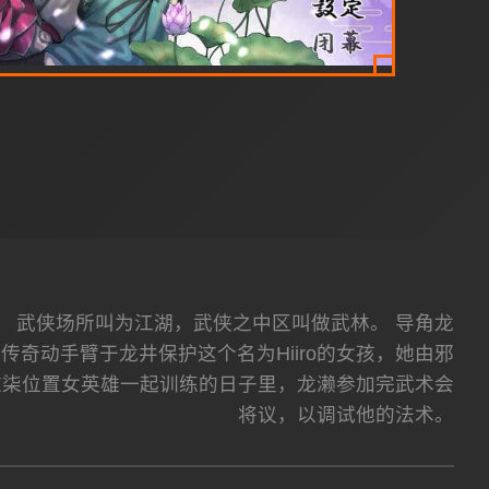
。 武侠场所叫为江湖，武侠之中区叫做武林。 导角龙
奇动手臂于龙井保护这个名为Hiiro的女孩，她由邪
这柒位置女英雄一起训练的日子里，龙濑参加完武术会
将议，以调试他的法术。