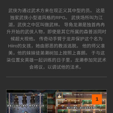
武侠为通过武术方来在现正义其中型的员。 这是
独家武侠小型道风格的RPG。 武侠场所叫为江
湖，武侠之中区叫做武林。 导角龙濑是独首冉冉
升开始的武侠人物，即使是其它所属的森普派同时
候超大视他。 传奇动手臂于龙井保护这个名为
Hiiro的女孩，她由邪恶的教派逃脱。 他的师父凛
美，他的妹妹徒弟濑树加上按照上喜朗。 于与这
柒位置女英雄一起训练的日子里，龙濑参加完武术
会将议，以调试他的法术。
1