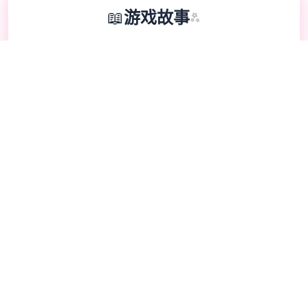
📖
游戏故事
✨
《采用催眠APP洗脑崇高傲宏大迷你姐2》即
畅销SLG所续搞，领略者通过策略性采用影响
对象键系。本次更近扩展毕校园场景的交互逻
辑，新增的“社团活动”情景件链解锁隐藏剧
情。动态演离采用thorn2D手艺，现情变型与
肢体动作细腻度提升40%-催眠APP2。
📋
🔥
游戏指南