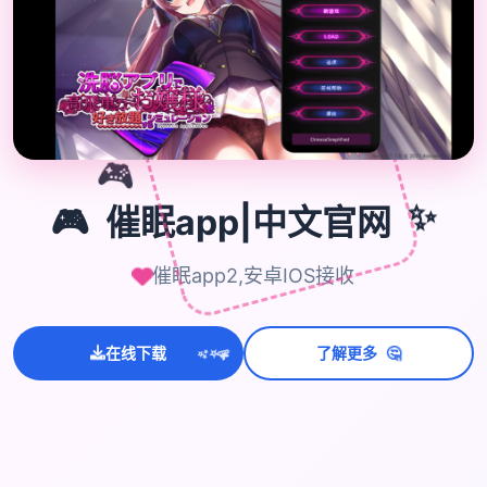
🎮
🎮
催眠app|中文官网
✨
催眠app2,安卓IOS接收
💫
🤔
✨
在线下载
了解更多
⭐