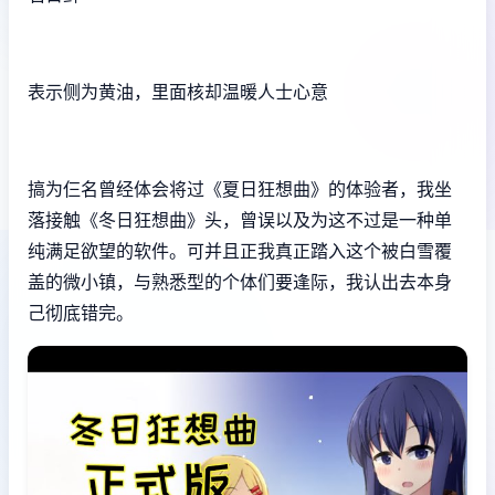
表示侧为黄油，里面核却温暖人士心意
搞为仨名曾经体会将过《夏日狂想曲》的体验者，我坐
落接触《冬日狂想曲》头，曾误以及为这不过是一种​​单
纯满足欲望的软件​​。可并且正我真正踏入这个被白雪覆
盖的微小镇，与熟悉型的个体们要逢际，我认出去本身
己彻底错完。