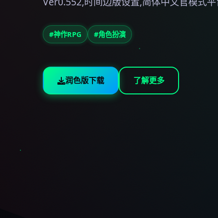
Ver0.552,时间边版设置,简体中文官模式平
#神作RPG
#角色扮演
润色版下载
了解更多