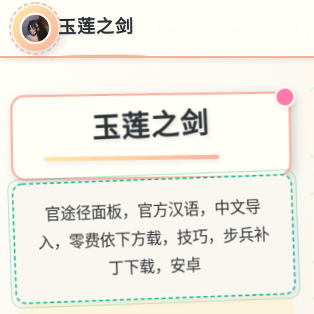
玉莲之剑
玉莲之剑
官途径面板，官方汉语，中文导
入，零费依下方载，技巧，步兵补
丁下载，安卓