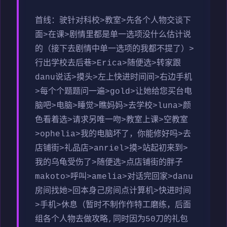
首线：驶针对科校>教室>先各个人物交谈下
面>在课>剧情里都是单一选项没什么估计说
的（
接下去剧情中单一选项的我都不提了
）>
行出学校去后巷>Erica>随便选>转家跟
danu说话>摸头>左上快进时间间>右边手机
>每个个题题问一遍>gold>让她给您买台电
脑吧>电脑>睡觉>瞧妈妈>去学校>luna>颜
色看着选>请求另唯一吻>教室上课>空教室
>ophelia>我的电脑坏了，你能修好吗>去
店铺街>礼品店>anriel>摸>站起初来到>
我的乌龟受伤了>随便选>点店铺街的胖子
makoto>呼叫>amelia>对话完回家>danu
房间找她>回本身己房间点计算机>快进时间
>手机>休息（暂时不制作作特工磨练，后面
组各个人物去做攻略,同时因为50刀的礼包