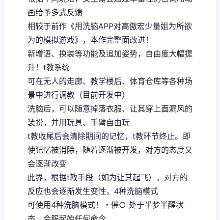
画给予多式反馈
相较于前作《用洗脑APP对高傲宏少量姐为所欲
为的模拟游戏》，本作完整面改进！
新增语、换装等功能及追加姿势，自由度大幅提
升！t教系统
可在无人的走廊、教学楼后、体育仓库等各种场
景中进行调教（目前开发中）
洗脑后，可以随意掉落衣服、让其穿上面漏风的
装扮，并用玩具、手臂自由玩
t教收尾后会清除期间的记忆，t教环节终止。即
使记忆被消除，随着逐渐被开发，对方的态度又
会逐渐改变
此界，根据t教手段（如为让其起飞），对方的
反应也会逐渐发生变性，4种洗脑模式
可使用4种洗脑模式！・催○ 处于半梦半醒状
态，会服起始任何命令