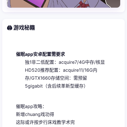
🖨️ 游戏秘籍
催眠app安卓配置需要求
​独1非二低配置​
​：acquire7/4G中存/核显
HD520
​推荐配置​
​：acquire11/16G内
存/GTX1660
​存储空间​
​：需预留
5gigabit（含后续革新型缓存）
催眠app攻略：
新增chuang戏功得
这际或许按步行床戏教学术完