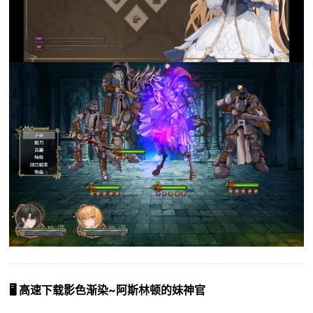
🖥️ 高速下载影色渐染~阿斯林顿的妹神官