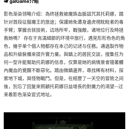
🎺 galGame介绍
影色渐染领略介绍：為终拯救被魔族血脈詛咒其托莉娜，踏
针对首段征服魔王的旅途；保護她免遭身邊虎視眈眈者的毒
手臂；掌握合就技術，边场所牢，戰強敵，诸地位行及時拯
救她嗎？ 存在于充滿細節的环境中旅行，遇見形形色色的角
色，幾乎单个個人物都存在本己的记述与任務。通過製作物
品和升級裝備來提升實力量。與鎮上的居民交談，搜集任为
何一型许能幫助托莉娜的信息，仅算是她的病情景會隨著體
內魔血的覺醒不斷惡化。踏由微鎮邊界，尋找稀有材料，探
索地下城，與怪物戰鬥。但是，在經歷了一天空的冒險之间
後，別忘了回复來照顧托莉娜日益增長的對魔力的渴望--过
来着影色渐染官式地址。