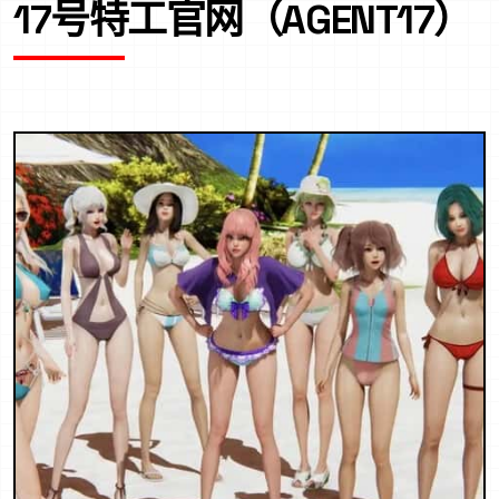
17号特工官网（AGENT17）