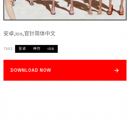
安卓,ios,官针简体中文
TAGS:
安卓
神作
IOS
→
DOWNLOAD NOW