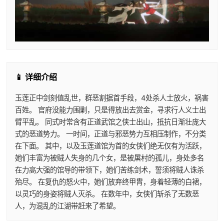
📱 详细介绍
玉莲正中剑刻值乱世，群恶割据首手段，4处杀人士放火，祸害
百姓。 官府没能力围剿，只是得放出去赏金，寻求行人义士出
臂平乱。 同式时常含有正道武馆之侠士出山，抵抗日渐壮庞大
式的恶道势力。 一时间，正道与邪恶势力互相压制作，不分类
在下面。 其中，以及玉莲道馆为首的女侠们绝无仅有为活跃，
她们丰富为被贼人失身的几个女，是被屠村的孤儿，身处多名
在力高大强的馆导的带领下，她们苦练剑术，誓须将贼人诛杀
殆尽。 在复仇的怒火中，她们放弃终甲胄，身着轻薄的白裙，
以灵巧的身姿将贼人灭杀。 在数年中，女侠们斩杀了无数恶
人，为混乱的江湖带赶来了希望。