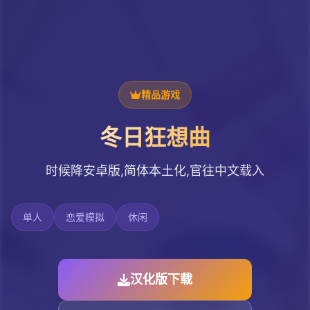
精品游戏
冬日狂想曲
时候降安卓版,简体本土化,官往中文载入
单人
恋爱模拟
休闲
汉化版下载