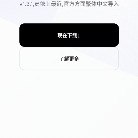
v1.3.1,史依上最近,官方方面繁体中文导入
↓
现在下载
了解更多