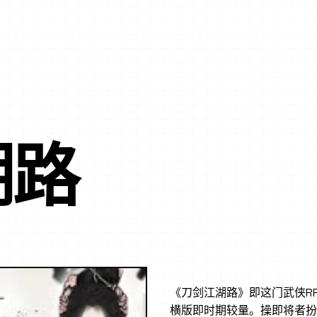
湖路
《刀剑江湖路》即这门武侠R
横版即时期较量。操即将者扮