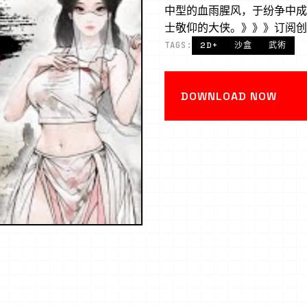
中型的血雨腥风，于纷争中成
士敬仰的大侠。》》》订阅创意愿
TAGS:
2D+
沙盒
武術
DOWNLOAD NOW